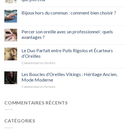
Bijoux hors du commun : comment bien choisir ?
Percer son oreille avec un professionnel : quels
avantages ?
Le Duo Parfait entre Pulls Rigolos et Écarteurs
d’Oreilles
sur
Commentaires fermés
Le
Duo
Les Boucles d’Oreilles Vikings : Héritage Ancien,
Parfait
Mode Moderne
entre
sur
Commentaires fermés
Pulls
Les
Rigolos
Boucles
et
d’Oreilles
COMMENTAIRES RÉCENTS
Écarteurs
Vikings
d’Oreilles
:
Héritage
CATÉGORIES
Ancien,
Mode