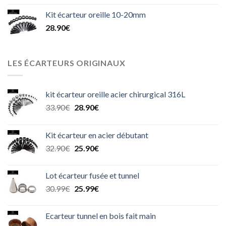
Kit écarteur oreille 10-20mm
28.90
€
LES ÉCARTEURS ORIGINAUX
kit écarteur oreille acier chirurgical 316L
Le
Le
33.90
€
28.90
€
prix
prix
initial
actuel
Kit écarteur en acier débutant
était :
est :
Le
Le
32.90
€
25.90
€
33.90€.
28.90€.
prix
prix
initial
actuel
Lot écarteur fusée et tunnel
était :
est :
Le
Le
30.99
€
25.99
€
32.90€.
25.90€.
prix
prix
initial
actuel
Ecarteur tunnel en bois fait main
était :
est :