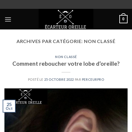
Skip
to
content
0
ARCHIVES PAR CATÉGORIE:
NON CLASSÉ
NON CLASSÉ
Comment reboucher votre lobe d’oreille?
POSTÉ LE
25 OCTOBRE 2022
PAR
PERCEURPRO
25
Oct