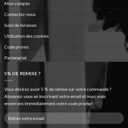
Mon compte
Contactez-nous
Suivi de livraison
Utilisation des cookies
Code promo
Partenariat
5% DE REMISE ?
Vous désirez avoir 5 % de remise sur votre commande ?
Abonnez-vous en inscrivant votre email et nous vous
enverrons immédiatement votre code promo!