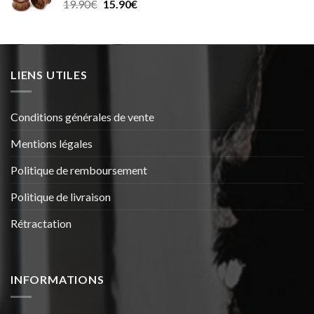
Le
Le
19.90
€
15.90
€
30.99€.
25.99€.
prix
prix
initial
actuel
était :
est :
19.90€.
15.90€.
LIENS UTILES
Conditions générales de vente
Mentions légales
Politique de remboursement
Politique de livraison
Rétractation
INFORMATIONS