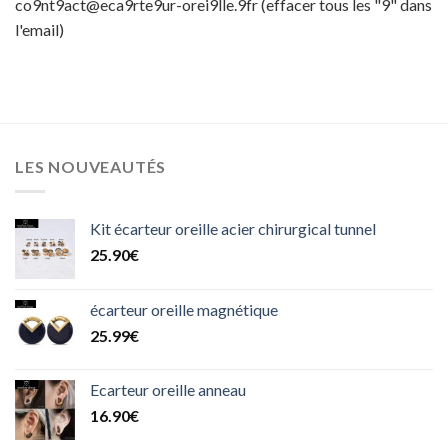
co9nt9act@eca9rte9ur-orei9lle.9fr (effacer tous les "9" dans
l'email)
LES NOUVEAUTÉS
Kit écarteur oreille acier chirurgical tunnel
25.90
€
écarteur oreille magnétique
25.99
€
Ecarteur oreille anneau
16.90
€