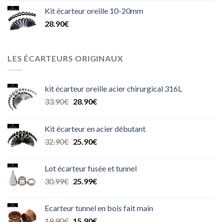
Kit écarteur oreille 10-20mm
28.90
€
LES ÉCARTEURS ORIGINAUX
kit écarteur oreille acier chirurgical 316L
Le
Le
33.90
€
28.90
€
prix
prix
initial
actuel
Kit écarteur en acier débutant
était :
est :
Le
Le
32.90
€
25.90
€
33.90€.
28.90€.
prix
prix
initial
actuel
Lot écarteur fusée et tunnel
était :
est :
Le
Le
30.99
€
25.99
€
32.90€.
25.90€.
prix
prix
initial
actuel
Ecarteur tunnel en bois fait main
était :
est :
Le
Le
19.90
€
15.90
€