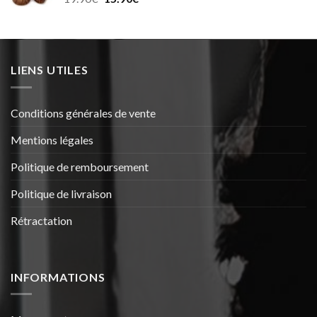
30.99€.
25.99€.
prix
prix
initial
actuel
était :
est :
19.90€.
15.90€.
LIENS UTILES
Conditions générales de vente
Mentions légales
Politique de remboursement
Politique de livraison
Rétractation
INFORMATIONS