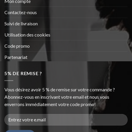
Mon compte
Contactez-nous
Suivi de livraison
Utilisation des cookies
Code promo
Partenariat
5% DE REMISE ?
Vous désirez avoir 5 % de remise sur votre commande ?
Abonnez-vous en inscrivant votre email et nous vous
enverrons immédiatement votre code promo!