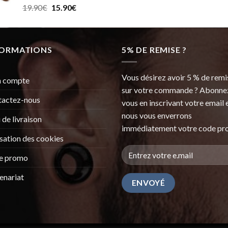
Le
Le
19.90
€
15.90
€
30.99€.
25.99€.
prix
prix
initial
actuel
était :
est :
FORMATIONS
19.90€.
15.90€.
5% DE REMISE ?
Vous désirez avoir 5 % de remi
 compte
sur votre commande ? Abonne
tactez-nous
vous en inscrivant votre email 
nous vous enverrons
i de livraison
immédiatement votre code pr
isation des cookies
e promo
enariat