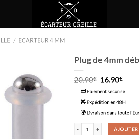
ILLE
/
ECARTEUR 4 MM
Plug de 4mm déb
Le
Le
20.90
16.90
€
€
prix
prix
Paiement sécurisé
initial
actu
était :
est :
Expédition en 48H
20.90€.
16.9
Livraison dans toute l'E
quantité de Plug de 4mm débu
AJOUTER 