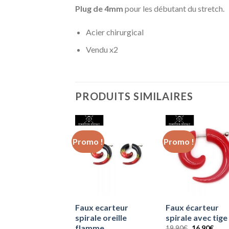
Plug de 4mm
pour les débutant du stretch.
Acier chirurgical
Vendu x2
PRODUITS SIMILAIRES
o !
Promo !
Promo !
écarteur oreille
Faux ecarteur
Faux écarteur
u
spirale oreille
spirale avec tige
flamme
Le
Le
Le
Le
0
€
23.90
€
19.90
€
16.90
€