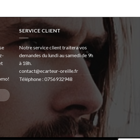
SERVICE CLIENT
se
Notre service client traitera vos
z-
demandes du lundi au samedi de 9h
et
à 18h.
contact@ecarteur-oreille.fr
omo!
Téléphone : 0756932948