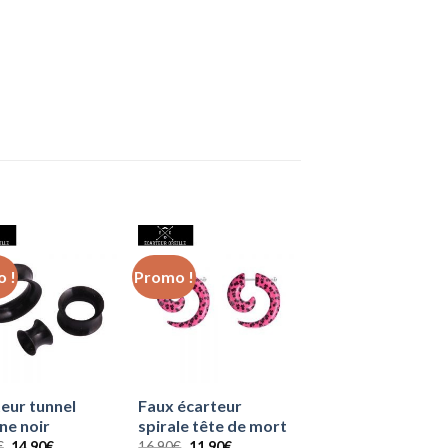
 !
Promo !
eur tunnel
Faux écarteur
one noir
spirale tête de mort
Le
Le
Le
Le
€
14.90
€
16.90
€
11.90
€