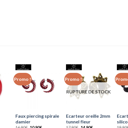
Promo !
Promo !
Promo
RUPTURE DE STOCK
Faux piercing spirale
Ecarteur oreille 2mm
Ecart
damier
tunnel fleur
silic
Le
Le
Le
Le
16.90
€
10.90
€
17.90
€
14.90
€
19.90