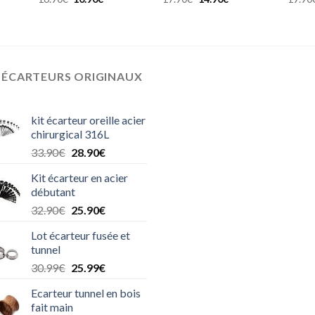
prix
prix
prix
prix
el
initial
actuel
initial
actuel
était :
est :
était :
est :
0€.
16.90€.
10.90€.
17.90€.
14.90€.
 ÉCARTEURS ORIGINAUX
kit écarteur oreille acier
chirurgical 316L
Le
Le
33.90
€
28.90
€
prix
prix
Kit écarteur en acier
initial
actuel
débutant
était :
est :
Le
Le
32.90
€
25.90
€
33.90€.
28.90€.
prix
prix
Lot écarteur fusée et
initial
actuel
tunnel
était :
est :
Le
Le
30.99
€
25.99
€
32.90€.
25.90€.
prix
prix
Ecarteur tunnel en bois
initial
actuel
fait main
était :
est :