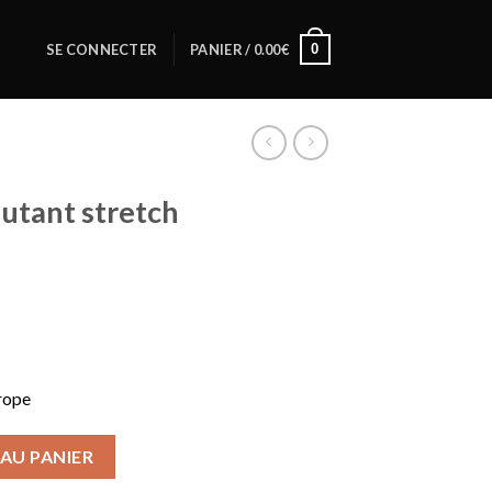
0
SE CONNECTER
PANIER /
0.00
€
utant stretch
el
0€.
urope
tant stretch
AU PANIER