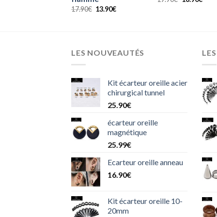
prix
prix
prix
prix
Le
Le
17.90
€
13.90
€
initial
actuel
initial
actu
prix
prix
était :
est :
était :
est :
initial
actuel
26.90€.
23.90€.
19.90€.
16.9
était :
est :
17.90€.
13.90€.
LES NOUVEAUTÉS
LES
Kit écarteur oreille acier
chirurgical tunnel
25.90
€
écarteur oreille
magnétique
25.99
€
Ecarteur oreille anneau
16.90
€
Kit écarteur oreille 10-
20mm