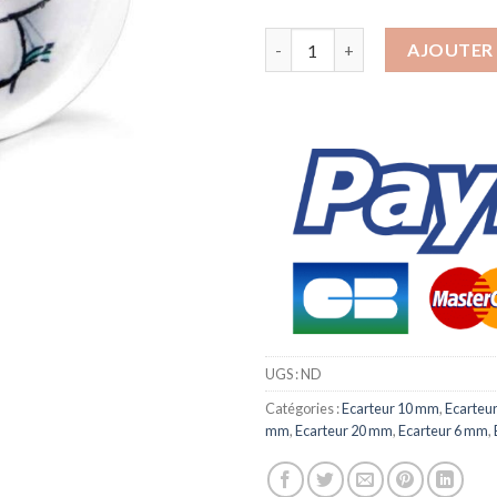
quantité de Ecarteur plug Lic
AJOUTER 
UGS :
ND
Catégories :
Ecarteur 10 mm
,
Ecarteu
mm
,
Ecarteur 20 mm
,
Ecarteur 6 mm
,