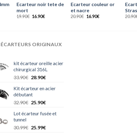
e 4mm
Ecarteur noir tete de
Ecarteur couleur or
Ecart
mort
et nacre
Stra
Le
Le
Le
Le
19.90
€
16.90
€
20.90
€
16.90
€
20.90
prix
prix
prix
prix
el
initial
actuel
initial
actuel
était :
est :
était :
est :
0€.
19.90€.
16.90€.
20.90€.
16.90€.
 ÉCARTEURS ORIGINAUX
kit écarteur oreille acier
chirurgical 316L
Le
Le
33.90
€
28.90
€
prix
prix
Kit écarteur en acier
initial
actuel
débutant
était :
est :
Le
Le
32.90
€
25.90
€
33.90€.
28.90€.
prix
prix
Lot écarteur fusée et
initial
actuel
tunnel
était :
est :
Le
Le
30.99
€
25.99
€
32.90€.
25.90€.
prix
prix