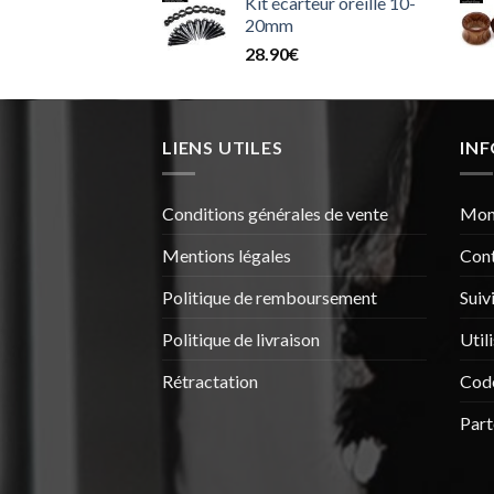
Kit écarteur oreille 10-
20mm
28.90
€
LIENS UTILES
IN
Conditions générales de vente
Mon
Mentions légales
Con
Politique de remboursement
Suiv
Politique de livraison
Util
Rétractation
Cod
Part