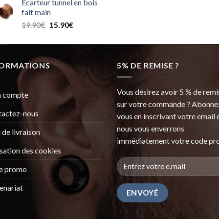
Ecarteur tunnel en bois
initial
actuel
fait main
était :
est :
Le
Le
19.90
€
15.90
€
30.99€.
25.99€.
prix
prix
initial
actuel
était :
est :
FORMATIONS
19.90€.
15.90€.
5% DE REMISE ?
Vous désirez avoir 5 % de remi
 compte
sur votre commande ? Abonne
tactez-nous
vous en inscrivant votre email 
nous vous enverrons
i de livraison
immédiatement votre code pr
isation des cookies
e promo
enariat