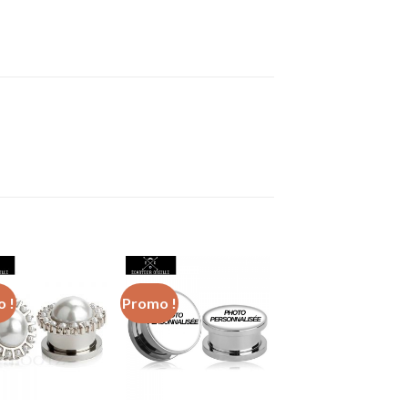
 !
Promo !