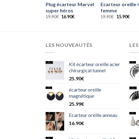
 chat noir
Plug écarteur Marvel
Ecarteur oreill
super héros
femme
Le
Le
0
€
16.50
€
prix
prix
Le
Le
Le
Le
19.90
€
16.90
€
19.90
€
15.90
€
initial
actuel
prix
prix
prix
prix
était :
est :
initial
actuel
initial
actu
22.90€.
16.50€.
était :
est :
était :
est :
19.90€.
16.90€.
19.90€.
15.9
LES NOUVEAUTÉS
LES
Kit écarteur oreille acier
chirurgical tunnel
25.90
€
écarteur oreille
magnétique
25.99
€
Ecarteur oreille anneau
16.90
€