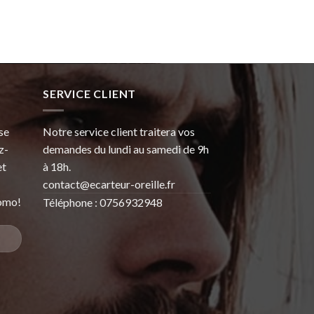
SERVICE CLIENT
se
Notre service client traitera vos
z-
demandes du lundi au samedi de 9h
et
à 18h.
contact@ecarteur-oreille.fr
omo!
Téléphone : 0756932948