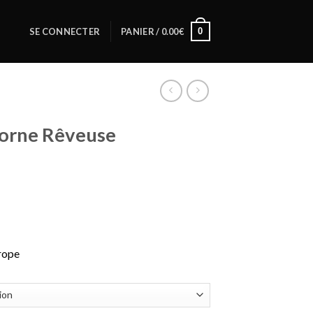
0
SE CONNECTER
PANIER /
0.00
€
corne Rêveuse
urope