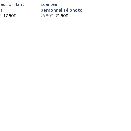
eur brillant
Ecarteur
ss
personnalisé photo
Le
Le
Le
Le
€
17.90
€
25.90
€
21.90
€
prix
prix
prix
prix
initial
actuel
initial
actuel
était :
est :
était :
est :
20.90€.
17.90€.
25.90€.
21.90€.