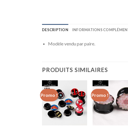
DESCRIPTION
INFORMATIONS COMPLÉMEN
Modèle vendu par paire.
PRODUITS SIMILAIRES
o !
Promo !
Promo !