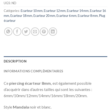
UGS :
ND
Catégories :
Ecarteur 10 mm
,
Ecarteur 12 mm
,
Ecarteur 14 mm
,
Ecarteur 16
mm
,
Ecarteur 18 mm
,
Ecarteur 20 mm
,
Ecarteur 6 mm
,
Ecarteur 8 mm
,
Plug
écarteur
DESCRIPTION
INFORMATIONS COMPLÉMENTAIRES
Ce
piercing écarteur 8mm,
est également possible
d’acquérir dans d’autres tailles qui sont les suivantes :
6mm/10mm/12mm/14mm/16mm/18mm/20mm.
Style
Mandala
noir et blanc.