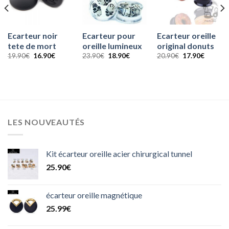
Ecarteur noir
Ecarteur pour
Ecarteur oreille
tete de mort
oreille lumineux
original donuts
Le
Le
Le
Le
Le
Le
19.90
€
16.90
€
23.90
€
18.90
€
20.90
€
17.90
€
prix
prix
prix
prix
prix
prix
initial
actuel
initial
actuel
initial
actuel
était :
est :
était :
est :
était :
est :
19.90€.
16.90€.
23.90€.
18.90€.
20.90€.
17.90€.
€.
LES NOUVEAUTÉS
Kit écarteur oreille acier chirurgical tunnel
25.90
€
écarteur oreille magnétique
25.99
€