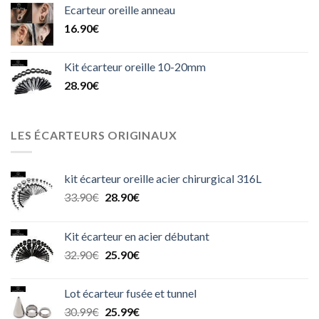
Ecarteur oreille anneau
16.90
€
Kit écarteur oreille 10-20mm
28.90
€
LES ÉCARTEURS ORIGINAUX
kit écarteur oreille acier chirurgical 316L
Le
Le
33.90
€
28.90
€
prix
prix
initial
actuel
Kit écarteur en acier débutant
était :
est :
Le
Le
32.90
€
25.90
€
33.90€.
28.90€.
prix
prix
initial
actuel
Lot écarteur fusée et tunnel
était :
est :
Le
Le
30.99
€
25.99
€
32.90€.
25.90€.