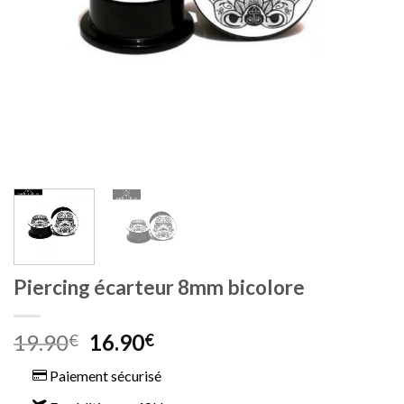
Piercing écarteur 8mm bicolore
Le
Le
19.90
16.90
€
€
prix
prix
Paiement sécurisé
initial
actuel