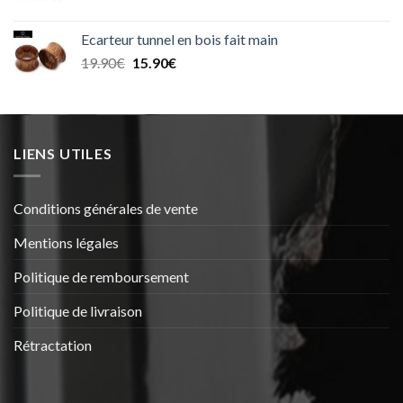
prix
prix
initial
actuel
Ecarteur tunnel en bois fait main
était :
est :
Le
Le
19.90
€
15.90
€
30.99€.
25.99€.
prix
prix
initial
actuel
était :
est :
19.90€.
15.90€.
LIENS UTILES
Conditions générales de vente
Mentions légales
Politique de remboursement
Politique de livraison
Rétractation