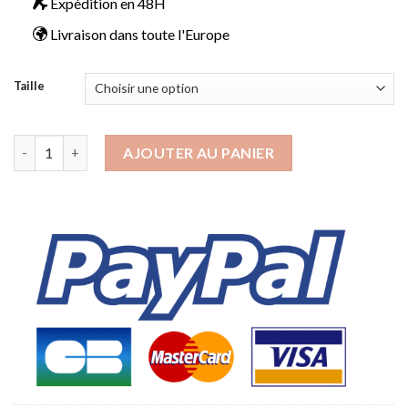
était :
est :
Expédition en 48H
19.90€.
16.90€.
Livraison dans toute l'Europe
Taille
quantité de Piercing écarteur 8mm bicolore
AJOUTER AU PANIER