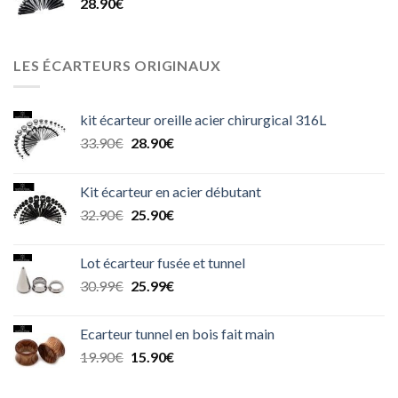
28.90
€
LES ÉCARTEURS ORIGINAUX
kit écarteur oreille acier chirurgical 316L
Le
Le
33.90
€
28.90
€
prix
prix
initial
actuel
Kit écarteur en acier débutant
était :
est :
Le
Le
32.90
€
25.90
€
33.90€.
28.90€.
prix
prix
initial
actuel
Lot écarteur fusée et tunnel
était :
est :
Le
Le
30.99
€
25.99
€
32.90€.
25.90€.
prix
prix
initial
actuel
Ecarteur tunnel en bois fait main
était :
est :
Le
Le
19.90
€
15.90
€
30.99€.
25.99€.
prix
prix
initial
actuel