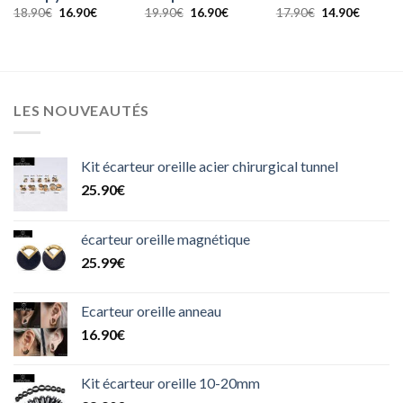
Le
Le
Le
Le
Le
Le
18.90
€
16.90
€
19.90
€
16.90
€
17.90
€
14.90
€
prix
prix
prix
prix
prix
prix
initial
actuel
initial
actuel
initial
actuel
était :
est :
était :
est :
était :
est :
18.90€.
16.90€.
19.90€.
16.90€.
17.90€.
14.90€.
€.
LES NOUVEAUTÉS
Kit écarteur oreille acier chirurgical tunnel
25.90
€
écarteur oreille magnétique
25.99
€
Ecarteur oreille anneau
16.90
€
Kit écarteur oreille 10-20mm