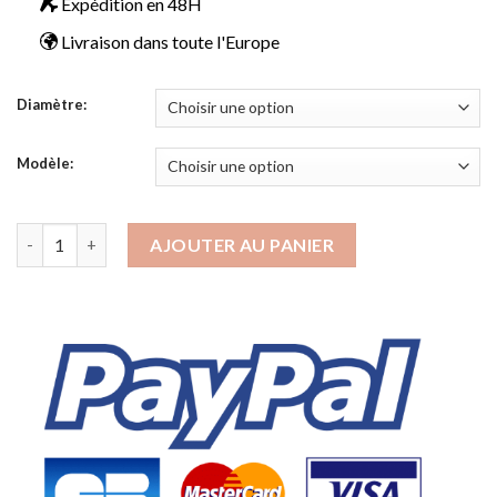
était :
est :
Expédition en 48H
20.90€.
17.90€.
Livraison dans toute l'Europe
Diamètre:
Modèle:
quantité de Plug oreille artisanal en bois
AJOUTER AU PANIER