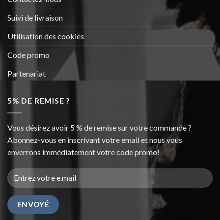
Suivi de livraison
Utilisation des cookies
Code promo
Partenariat
5% DE REMISE ?
Vous désirez avoir 5 % de remise sur votre commande ?
Abonnez-vous en inscrivant votre email et nous vous
enverrons immédiatement votre code promo!