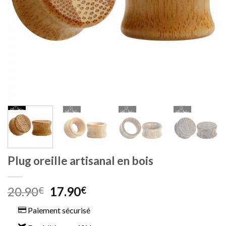
Plug oreille artisanal en bois
Le
Le
20.90
17.90
€
€
prix
prix
Paiement sécurisé
initial
actuel