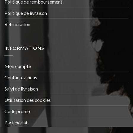
Politique de remboursement
Politique de livraison
Rétractation
INFORMATIONS
Mon compte
Contactez-nous
Suivi de livraison
Utilisation des cookies
Code promo
Partenariat