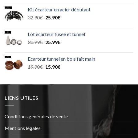
initial
actuel
Kit écarteur en acier débutant
était :
est :
Le
Le
32.90
€
25.90
€
33.90€.
28.90€.
prix
prix
initial
actuel
Lot écarteur fusée et tunnel
était :
est :
Le
Le
30.99
€
25.99
€
32.90€.
25.90€.
prix
prix
initial
actuel
Ecarteur tunnel en bois fait main
était :
est :
Le
Le
19.90
€
15.90
€
30.99€.
25.99€.
prix
prix
initial
actuel
était :
est :
19.90€.
15.90€.
LIENS UTILES
Conditions générales de vente
Mentions légales