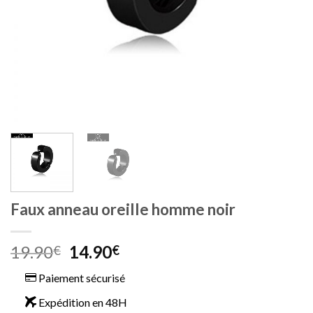
Faux anneau oreille homme noir
Le
Le
19.90
14.90
€
€
prix
prix
Paiement sécurisé
initial
actuel
était :
est :
Expédition en 48H