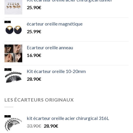
25.90
€
écarteur oreille magnétique
25.99
€
Ecarteur oreille anneau
16.90
€
Kit écarteur oreille 10-20mm
28.90
€
LES ÉCARTEURS ORIGINAUX
kit écarteur oreille acier chirurgical 316L
Le
Le
33.90
€
28.90
€
prix
prix