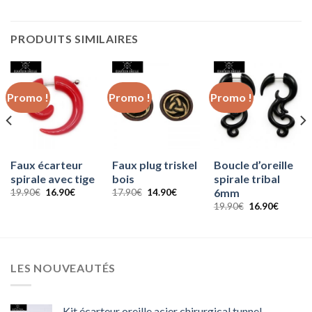
PRODUITS SIMILAIRES
Promo !
Promo !
Promo !
Faux écarteur
Faux plug triskel
Boucle d’oreille
spirale avec tige
bois
spirale tribal
6mm
Le
Le
Le
Le
19.90
€
16.90
€
17.90
€
14.90
€
prix
prix
prix
prix
Le
Le
19.90
€
16.90
€
initial
actuel
initial
actuel
prix
prix
était :
est :
était :
est :
initial
actuel
19.90€.
16.90€.
17.90€.
14.90€.
était :
est :
€.
19.90€.
16.90€.
LES NOUVEAUTÉS
Kit écarteur oreille acier chirurgical tunnel